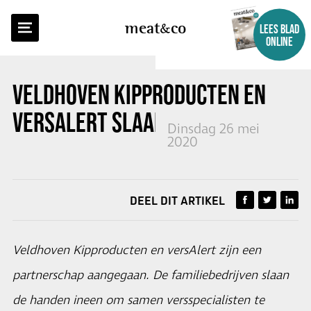
TERUG NAAR OVERZICHT
meat
co
LEES BLAD
ONLINE
VELDHOVEN KIPPRODUCTEN EN
VERSALERT SLAAN HANDEN INEEN
Dinsdag 26 mei
2020
DEEL DIT ARTIKEL
Veldhoven Kipproducten en versAlert zijn een
partnerschap aangegaan. De familiebedrijven slaan
de handen ineen om samen versspecialisten te