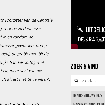
s voorzitter van de Centrale
UITGELI
ng voor de Nederlandse
el in en rondom de
DE KRACH
g intenser geworden. Krimp
derij, de problemen bij de
lijke handelsoorlog met
ZOEK & VIND
jaar, maar veel van die
ich alvast niet te vervelen”,
BRANCHENIEUWS (672)
emaker in de laatste
MACHINES, PRODUCTIEL