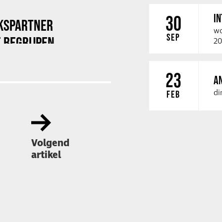
I
30
KSPARTNER
wo
SEP
 BEGRIJPEN
20
23
A
di
FEB
Volgend
artikel