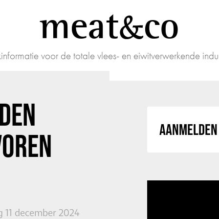
meat
co
informatie voor de totale vlees- en eiwitverwerkende indus
RDEN
AANMELDEN 
VOREN
 11 december 2024