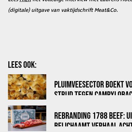
(digitale) uitgave van vaktijdschrift Meat&Co.
LEES OOK:
PLUIMVEESECTOR BOEKT V
STRIJD TEGEN CAMPYLOBAC
REBRANDING 1788 BEEF: U
BELICHAAMT VERHAAL ACHT