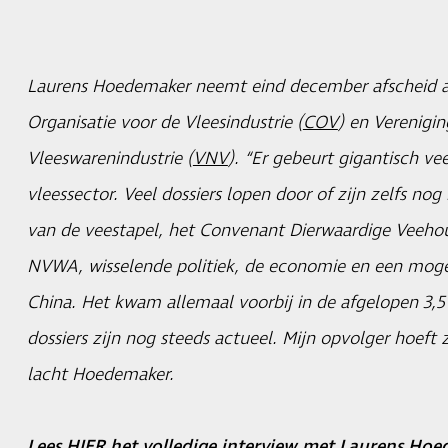
Laurens Hoedemaker neemt eind december afscheid al
Organisatie voor de Vleesindustrie (
COV
) en Verenigi
Vleeswarenindustrie (
VNV
). “Er gebeurt gigantisch ve
vleessector. Veel dossiers lopen door of zijn zelfs no
van de veestapel, het Convenant Dierwaardige Veehou
NVWA, wisselende politiek, de economie en een moge
China. Het kwam allemaal voorbij in de afgelopen 3,5 
dossiers zijn nog steeds actueel. Mijn opvolger hoeft z
lacht Hoedemaker.
Lees
HIER
het volledige interview met Laurens Hoed