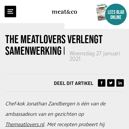
TERUG NAAR OVERZICHT
meat
co
LEES BLAD
ONLINE
THE MEATLOVERS VERLENGT
SAMENWERKING MET CHEF-KOK
Woensdag 27 januari
2021
DEEL DIT ARTIKEL
Chef-kok Jonathan Zandbergen is één van de
ambassadeurs van en gezichten op
Themeatlovers.nl
. Met recepten probeert hij