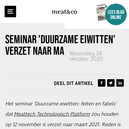
TERUG NAAR OVERZICHT
meat
co
LEES BLAD
ONLINE
SEMINAR 'DUURZAME EIWITTEN'
VERZET NAAR MAART 2021
Woensdag 28
oktober 2020
DEEL DIT ARTIKEL
Het seminar 'Duurzame eiwitten: feiten en fabels'
dat
Meattech Technologisch Platform
zou houden
op 12 november is verzet naar maart 2021. Reden is