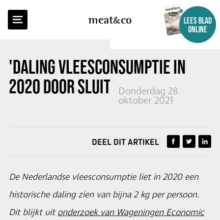
TERUG NAAR OVERZICHT
meat
co
LEES BLAD
ONLINE
'DALING VLEESCONSUMPTIE IN
2020 DOOR SLUITING HORECA'
Donderdag 28
oktober 2021
DEEL DIT ARTIKEL
De Nederlandse vleesconsumptie liet in 2020 een
historische daling zien van bijna 2 kg per persoon.
Dit blijkt uit
onderzoek van Wageningen Economic