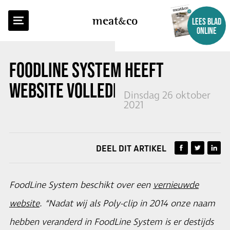
TERUG NAAR OVERZICHT
meat
co
LEES BLAD
ONLINE
FOODLINE SYSTEM HEEFT
WEBSITE VOLLEDIG VERNIEUWD
Dinsdag 26 oktober
2021
DEEL DIT ARTIKEL
FoodLine System beschikt over een
vernieuwde
website
. “Nadat wij als Poly-clip in 2014 onze naam
hebben veranderd in FoodLine System is er destijds