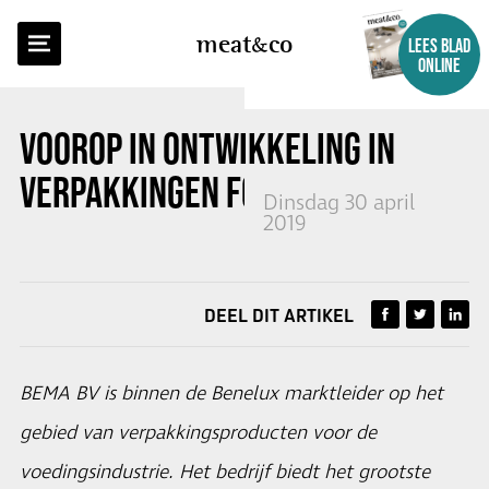
TERUG NAAR OVERZICHT
meat
co
LEES BLAD
ONLINE
VOOROP IN ONTWIKKELING IN
VERPAKKINGEN FOODSECTOR
Dinsdag 30 april
2019
DEEL DIT ARTIKEL
BEMA BV is binnen de Benelux marktleider op het
gebied van verpakkingsproducten voor de
voedingsindustrie. Het bedrijf biedt het grootste