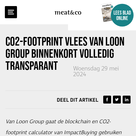
TERUG NAAR OVERZICHT
meat
co
LEES BLAD
ONLINE
CO2-FOOTPRINT VLEES VAN LOON
GROUP BINNENKORT VOLLEDIG
TRANSPARANT
Woensdag 29 mei
2024
DEEL DIT ARTIKEL
Van Loon Group gaat de blockchain en CO2-
footprint calculator van ImpactBuying gebruiken