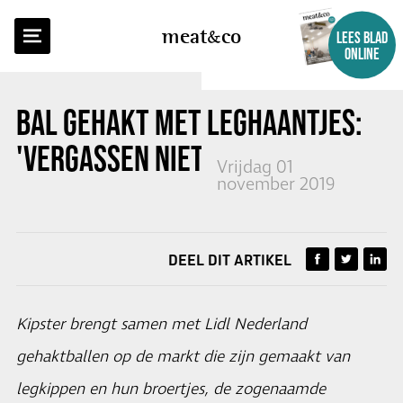
TERUG NAAR OVERZICHT
meat
co
LEES BLAD
ONLINE
BAL GEHAKT MET LEGHAANTJES:
'VERGASSEN NIET MEER NODIG'
Vrijdag 01
november 2019
DEEL DIT ARTIKEL
Kipster brengt samen met Lidl Nederland
gehaktballen op de markt die zijn gemaakt van
legkippen en hun broertjes, de zogenaamde