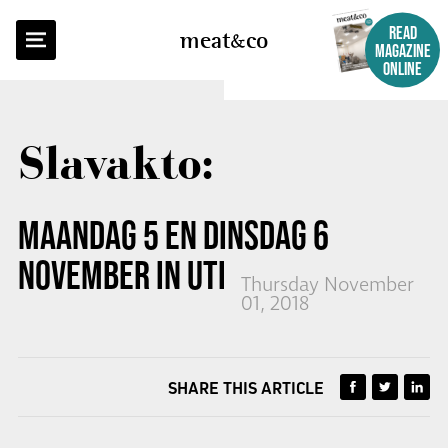
BACK TO OVERVIEW
READ
meat
co
MAGAZINE
ONLINE
Slavakto:
MAANDAG 5 EN DINSDAG 6
NOVEMBER IN UTRECHT
Thursday November
01, 2018
SHARE THIS ARTICLE