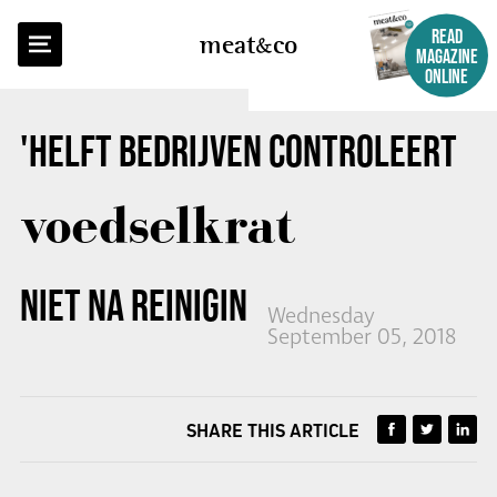
BACK TO OVERVIEW
READ
meat
co
MAGAZINE
ONLINE
'HELFT BEDRIJVEN CONTROLEERT
voedselkrat
NIET NA REINIGING'
Wednesday
September 05, 2018
SHARE THIS ARTICLE