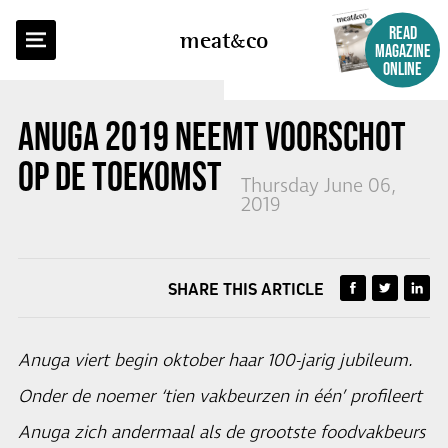
BACK TO OVERVIEW
READ
meat
co
MAGAZINE
ONLINE
ANUGA 2019 NEEMT VOORSCHOT
OP DE TOEKOMST VAN FOOD
Thursday June 06,
2019
SHARE THIS ARTICLE
Anuga viert begin oktober haar 100-jarig jubileum.
Onder de noemer ‘tien vakbeurzen in één’ profileert
Anuga zich andermaal als de grootste foodvakbeurs