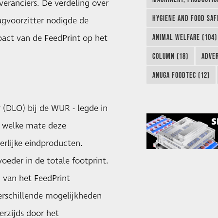
everanciers. De verdeling over
HYGIENE AND FOOD SAF
agvoorzitter nodigde de
act van de FeedPrint op het
ANIMAL WELFARE (104)
COLUMN (18)
ADVER
ANUGA FOODTEC (12)
(DLO) bij de WUR - legde in
in welke mate deze
erlijke eindproducten.
oeder in de totale footprint.
g van het
FeedPrint
verschillende mogelijkheden
rzijds door het