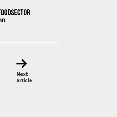
FOODSECTOR
OD
Next
article