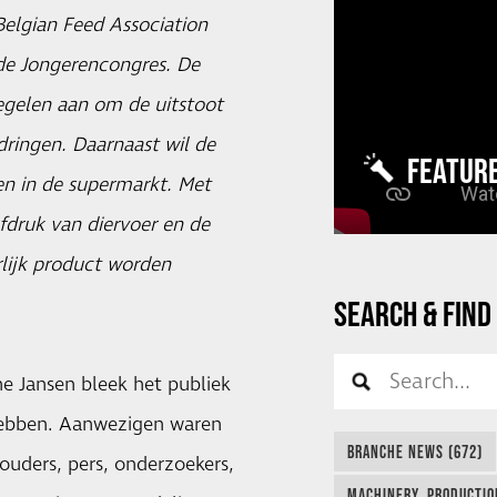
Belgian Feed Association
rde Jongerencongres. De
egelen aan om de uitstoot
dringen. Daarnaast wil de
FEATUR
en in de supermarkt. Met
druk van diervoer en de
rlijk product worden
SEARCH & FIND
ne Jansen bleek het publiek
hebben. Aanwezigen waren
BRANCHE NEWS (672)
ouders, pers, onderzoekers,
MACHINERY, PRODUCTIO