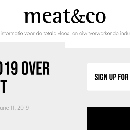
meat
co
informatie voor de totale vlees- en eiwitverwerkende indus
019 OVER
SIGN UP FO
NT
une 11, 2019