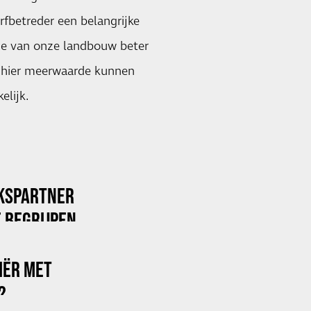
rfbetreder een belangrijke
tie van onze landbouw beter
al hier meerwaarde kunnen
elijk.
KSPARTNER
 BEGRIJPEN
RIËR MET
?