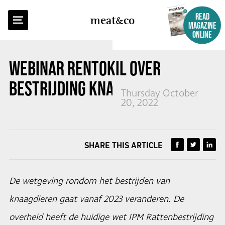
BACK TO OVERVIEW
READ
meat
co
MAGAZINE
ONLINE
WEBINAR RENTOKIL OVER
BESTRIJDING KNAAGDIEREN
Thursday October
20, 2022
SHARE THIS ARTICLE
De wetgeving rondom het bestrijden van
knaagdieren gaat vanaf 2023 veranderen. De
overheid heeft de huidige wet IPM Rattenbestrijding