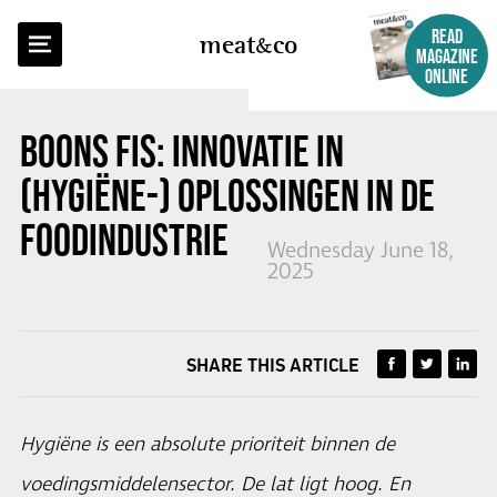
BACK TO OVERVIEW
READ
meat
co
MAGAZINE
ONLINE
BOONS FIS: INNOVATIE IN
(HYGIËNE-) OPLOSSINGEN IN DE
FOODINDUSTRIE
Wednesday June 18,
2025
SHARE THIS ARTICLE
Hygiëne is een absolute prioriteit binnen de
voedingsmiddelensector. De lat ligt hoog. En