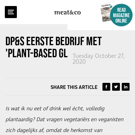
BACK TO OVERVIEW
READ
meat
co
MAGAZINE
ONLINE
DP&S EERSTE BEDRIJF MET
'PLANT-BASED GLOBAL STANDARD'
Tuesday October 27,
2020
SHARE THIS ARTICLE
Is wat ik nu eet of drink wel écht, volledig
plantaardig? Dat vragen vegetariërs en veganisten
zich dagelijks af, omdat de herkomst van