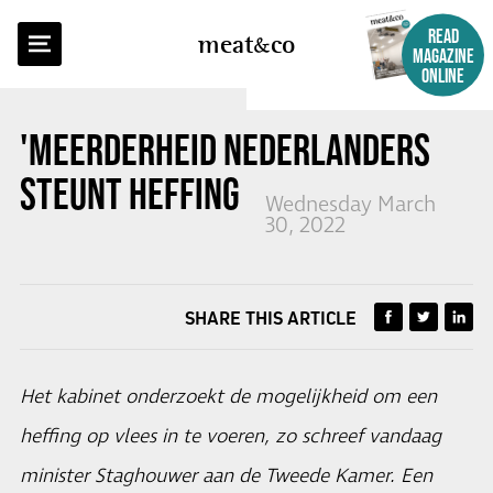
BACK TO OVERVIEW
READ
meat
co
MAGAZINE
ONLINE
'MEERDERHEID NEDERLANDERS
STEUNT HEFFING OP VLEES'
Wednesday March
30, 2022
SHARE THIS ARTICLE
Het kabinet onderzoekt de mogelijkheid om een
heffing op vlees in te voeren, zo schreef vandaag
minister Staghouwer aan de Tweede Kamer. Een