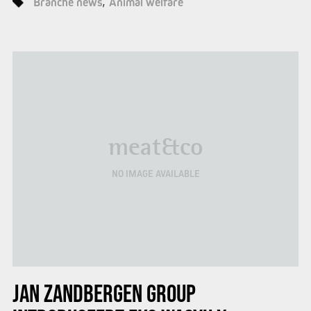
Branche news
Animal welfare
meat&co
NO IMAGE AVAILABLE
JAN ZANDBERGEN GROUP