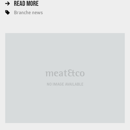
READ MORE
Branche news
meat&co
NO IMAGE AVAILABLE