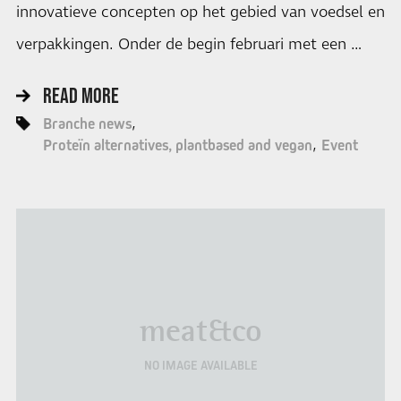
innovatieve concepten op het gebied van voedsel en
verpakkingen. Onder de begin februari met een …
READ MORE
Branche news
Proteïn alternatives, plantbased and vegan
Event
meat&co
NO IMAGE AVAILABLE