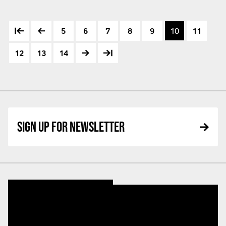
5
6
7
8
9
10
11
12
13
14
SIGN UP FOR NEWSLETTER