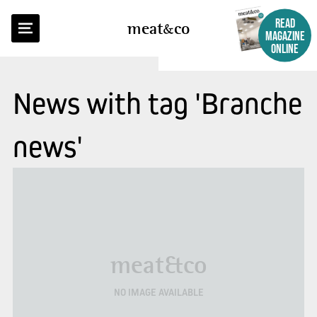
READ
meat
co
MAGAZINE
ONLINE
News with tag 'Branche
news'
meat&co
NO IMAGE AVAILABLE