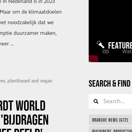
 in Nederland is in 2023
Maar om de klimaatdoelen
het noodzakelijk dat we
mptie duurzamer maken,
FEATUR
meer …
ves, plantbased and vegan
SEARCH & FIND
ORDT WORLD
 'BIJDRAGEN
BRANCHE NEWS (672)
MACHINERY, PRODUCTIO