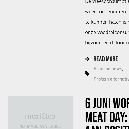
De vleesconsumptie
weer toegenomen. 
te kunnen halen is 
onze voedselconsu
bijvoorbeeld door 
READ MORE
Branche news
Proteïn alternati
6 JUNI W
MEAT DAY:
meat&co
NO IMAGE AVAILABLE