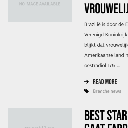
VROUWELI
NO IMAGE AVAILABLE
Brazilië is door de
Verenigd Koninkrijk
blijkt dat vrouwelij
Amerikaanse land nie
oestradiol 17& …
READ MORE
Branche news
BEST STAR