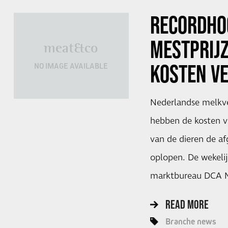
RECORDHO
MESTPRIJZ
meat&co
KOSTEN V
NO IMAGE AVAILABLE
Nederlandse melkve
hebben de kosten v
van de dieren de a
oplopen. De wekeli
marktbureau DCA M
READ MORE
Branche news