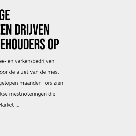
GE
EN DRIJVEN
EEHOUDERS OP
e- en varkensbedrijven
oor de afzet van de mest
fgelopen maanden fors zien
jkse mestnoteringen die
arket …