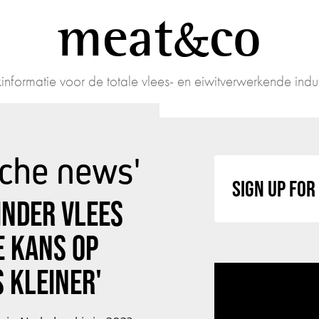
meat
co
informatie voor de totale vlees- en eiwitverwerkende indus
che news'
SIGN UP FO
INDER VLEES
DE KANS OP
 KLEINER'