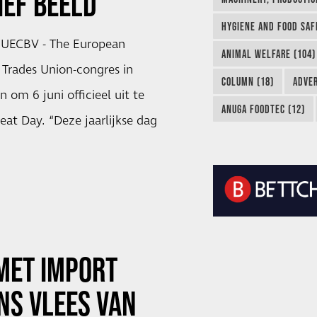
IEF BEELD'
HYGIENE AND FOOD SAF
e UECBV - The European
ANIMAL WELFARE (104)
 Trades Union-congres in
COLUMN (18)
ADVER
 om 6 juni officieel uit te
ANUGA FOODTEC (12)
at Day. “Deze jaarlijkse dag
MET IMPORT
NS VLEES VAN