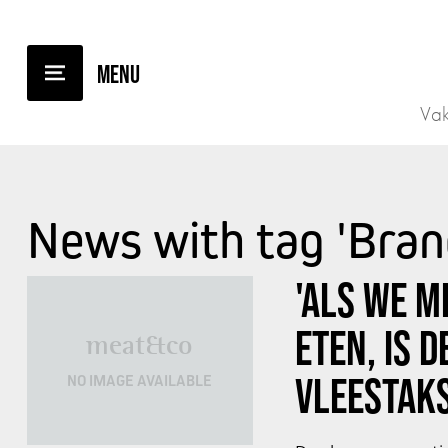
Vak
News with tag 'Bran
'ALS WE M
ETEN, IS 
meat&co
VLEESTAKS
NO IMAGE AVAILABLE