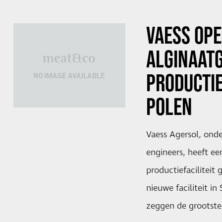
VAESS OP
ALGINAATG
meat&co
PRODUCTIE
NO IMAGE AVAILABLE
POLEN
Vaess Agersol, ond
engineers, heeft ee
productiefaciliteit
nieuwe faciliteit in
zeggen de grootste