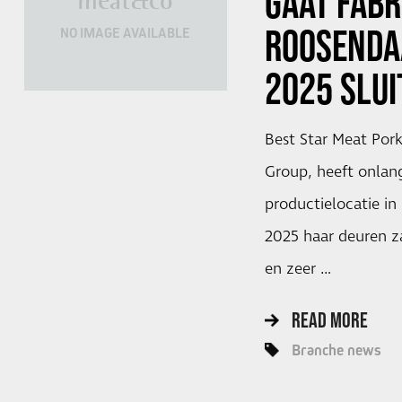
GAAT FABR
meat&co
ROOSENDA
NO IMAGE AVAILABLE
2025 SLUI
Best Star Meat Por
Group, heeft onlan
productielocatie in
2025 haar deuren za
en zeer …
READ MORE
Branche news