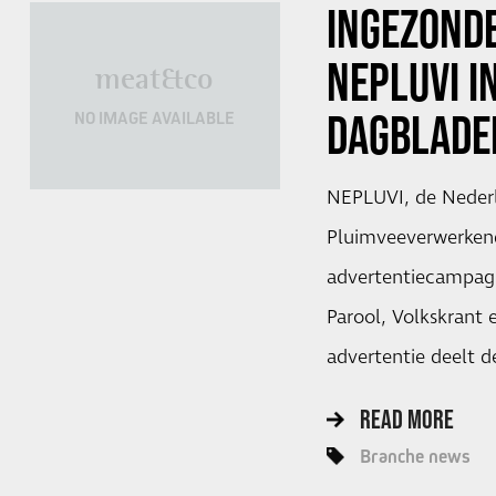
INGEZONDE
NEPLUVI I
meat&co
DAGBLADE
NO IMAGE AVAILABLE
NEPLUVI, de Nederl
Pluimveeverwerkende
advertentiecampagn
Parool, Volkskrant 
advertentie deelt d
READ MORE
Branche news