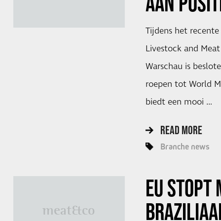
AAN POSIT
Tijdens het recent
Livestock and Meat
Warschau is besloten
roepen tot World Me
biedt een mooi …
READ MORE
Branche news
EU STOPT 
BRAZILIAA
meat&co