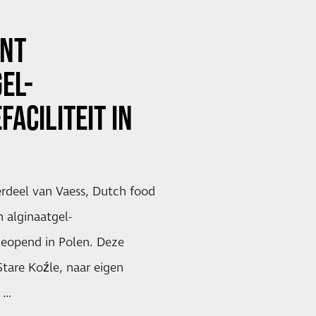
ENT
EL-
FACILITEIT IN
erdeel van Vaess, Dutch food
n alginaatgel-
 geopend in Polen. Deze
 Stare Koźle, naar eigen
 …