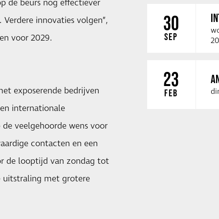
p de beurs nog effectiever
I
30
. Verdere innovaties volgen”,
wo
SEP
nen voor 2029.
20
23
A
met exposerende bedrijven
di
FEB
en internationale
op de veelgehoorde wens voor
aardige contacten en een
or de looptijd van zondag tot
 uitstraling met grotere