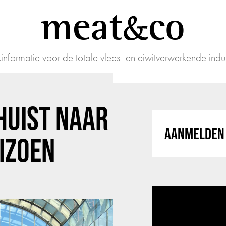
meat
co
informatie voor de totale vlees- en eiwitverwerkende indus
HUIST NAAR
AANMELDEN 
IZOEN