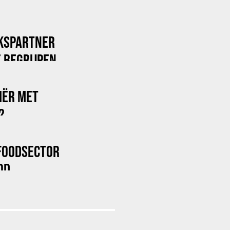
KSPARTNER
 BEGRIJPEN
RIËR MET
?
FOODSECTOR
OD