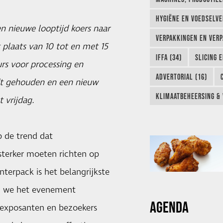
HYGIËNE EN VOEDSELVEI
 nieuwe looptijd koers naar
VERPAKKINGEN EN VERP
 plaats van 10 tot en met 15
IFFA (34)
SLICING 
rs voor processing en
ADVERTORIAL (16)
dt gehouden en een nieuw
KLIMAATBEHEERSING & 
 vrijdag.
p de trend dat
sterker moeten richten op
terpack is het belangrijkste
len we het evenement
AGENDA
 exposanten en bezoekers