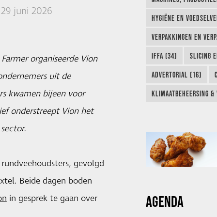
29 juni 2026
HYGIËNE EN VOEDSELVEI
VERPAKKINGEN EN VERP
IFFA (34)
SLICING 
 Farmer organiseerde Vion
ADVERTORIAL (16)
ondernemers uit de
ers kwamen bijeen voor
KLIMAATBEHEERSING & 
tief onderstreept Vion het
sector.
r rundveehoudsters, gevolgd
oxtel. Beide dagen boden
AGENDA
on
in gesprek te gaan over