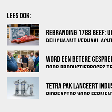
LEES OOK:
REBRANDING 1788 BEEF: U
BELICHAAMT VERHAAL ACHT
WORD EEN BETERE GESPRE
DOOR PRODUCTIEPROCES TE
TETRA PAK LANCEERT INDU
BIOREACTOR VOOR FERMEN