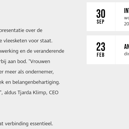
I
30
wo
SEP
20
resentatie over de
 vleesketen voor staat.
23
A
nwerking en de veranderende
di
FEB
bij aan bod. "Vrouwen
der meer als ondernemer,
tiek en belangenbehartiging.
t", aldus Tjarda Klimp, CEO
at verbinding essentieel.