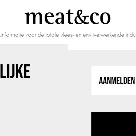
meat
co
informatie voor de totale vlees- en eiwitverwerkende indus
LIJKE
AANMELDEN 