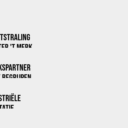
ITSTRALING
ER 'T MERK
KSPARTNER
 BEGRIJPEN
STRIËLE
TATIE