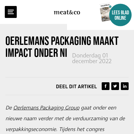
TERUG NAAR OVERZICHT
meat
co
LEES BLAD
ONLINE
OERLEMANS PACKAGING MAAKT
IMPACT ONDER NIEUWE NAAM
Donderdag 01
december 2022
DEEL DIT ARTIKEL
De
Oerlemans Packaging Group
gaat onder een
nieuwe naam verder met de verduurzaming van de
verpakkingseconomie. Tijdens het congres