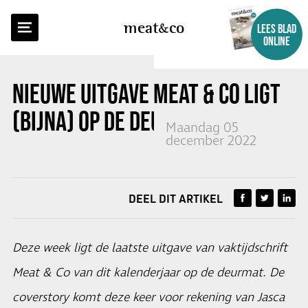
TERUG NAAR OVERZICHT
meat
co
LEES BLAD
ONLINE
NIEUWE UITGAVE
MEAT & CO
LIGT
(BIJNA) OP DE DEURMAT
Maandag 05
december 2022
DEEL DIT ARTIKEL
Deze week ligt de laatste uitgave van vaktijdschrift
Meat & Co van dit kalenderjaar op de deurmat. De
coverstory komt deze keer voor rekening van Jasca