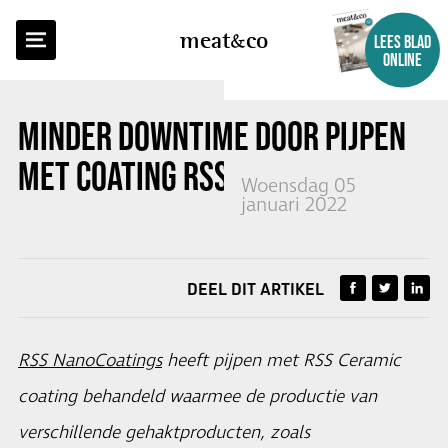
TERUG NAAR OVERZICHT
meat
co
LEES BLAD
ONLINE
MINDER DOWNTIME DOOR PIJPEN
MET COATING RSS NANOCOATINGS
Woensdag 05
januari 2022
DEEL DIT ARTIKEL
RSS NanoCoatings
heeft pijpen met RSS Ceramic
coating behandeld waarmee de productie van
verschillende gehaktproducten, zoals