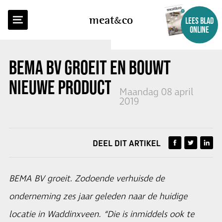
TERUG NAAR OVERZICHT
meat
co
LEES BLAD
ONLINE
BEMA BV GROEIT EN BOUWT
NIEUWE PRODUCTIEFACILITEIT
Maandag 08 april
2019
DEEL DIT ARTIKEL
BEMA BV groeit. Zodoende verhuisde de
onderneming zes jaar geleden naar de huidige
locatie in Waddinxveen. “Die is inmiddels ook te