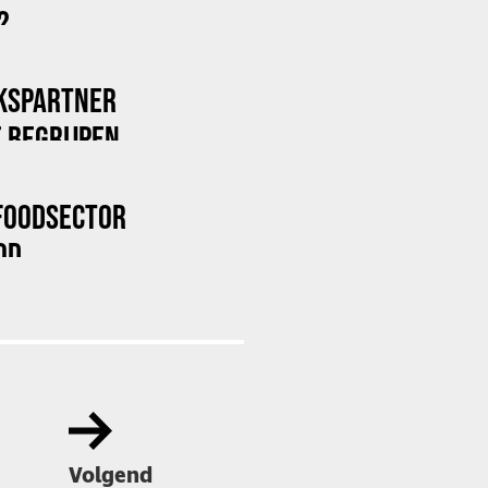
?
KSPARTNER
 BEGRIJPEN
FOODSECTOR
OD
Volgend