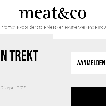
meat
co
informatie voor de totale vlees- en eiwitverwerkende indus
N TREKT
AANMELDEN 
08 april 2019