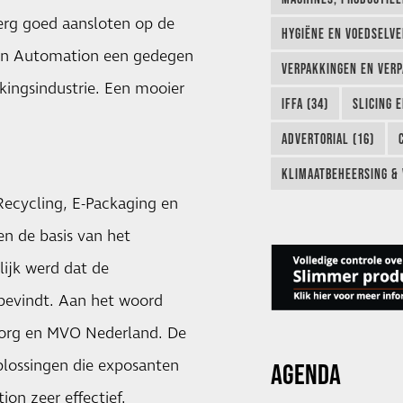
erg goed aansloten op de
HYGIËNE EN VOEDSELVEI
k en Automation een gedegen
VERPAKKINGEN EN VERP
kingsindustrie. Een mooier
IFFA (34)
SLICING 
ADVERTORIAL (16)
KLIMAATBEHEERSING & 
 Recycling, E-Packaging en
n de basis van het
ijk werd dat de
 bevindt. Aan het woord
.org en MVO Nederland. De
plossingen die exposanten
AGENDA
n zeer effectief.