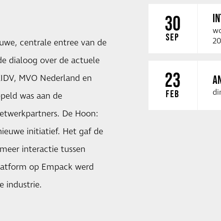
I
30
wo
SEP
20
euwe, centrale entree van de
e dialoog over de actuele
23
 KIDV, MVO Nederland en
A
di
FEB
ppeld was aan de
netwerkpartners. De Hoon:
euwe initiatief. Het gaf de
meer interactie tussen
 platform op Empack werd
 industrie.