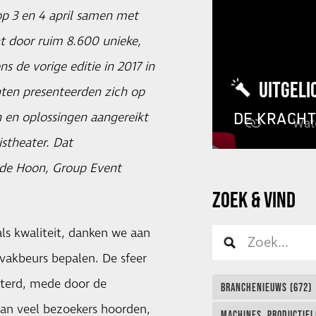
p 3 en 4 april samen met
ht door ruim 8.600 unieke,
s de vorige editie in 2017 in
UITGELI
nten presenteerden zich op
DE KRACH
 en oplossingen aangereikt
istheater. Dat
 de Hoon, Group Event
ZOEK & VIND
als kwaliteit, danken we aan
 vakbeurs bepalen. De sfeer
beterd, mede door de
BRANCHENIEUWS (672)
an veel bezoekers hoorden,
MACHINES, PRODUCTIEL