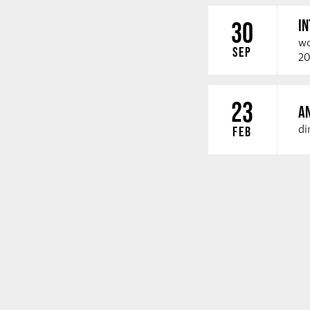
I
30
wo
SEP
20
23
A
di
FEB