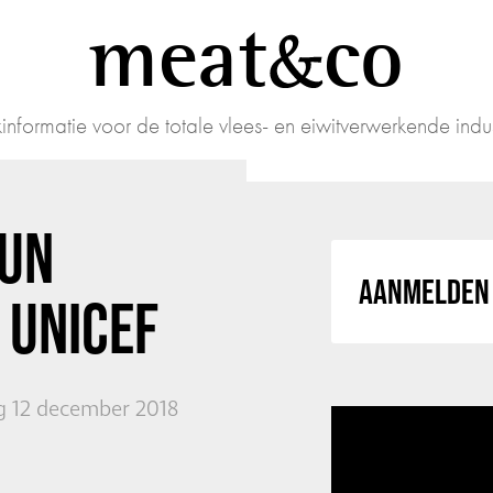
meat
co
informatie voor de totale vlees- en eiwitverwerkende indus
 UN
AANMELDEN 
 UNICEF
 12 december 2018