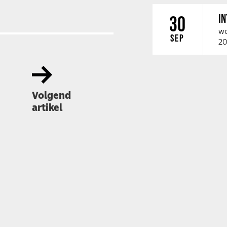
I
30
wo
SEP
20
Volgend
artikel