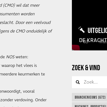
d (CMO) wil dat meer
consumenten worden
geslacht. Door een veelvoud
UITGELI
lgens de CMO onduidelijk of
DE KRACH
r de
NOS
weten:
 waarop het vlees is
ZOEK & VIND
s meerdere keurmerken te
enwoordigt, vooral
BRANCHENIEUWS (672)
f zonder verdoving. Onder
MACHINES, PRODUCTIEL