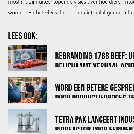
moslims zijn uiteenlopende visies over hoe dieren rit
worden. En het vlees dus al dan niet halal genoemd
LEES OOK:
REBRANDING 1788 BEEF: U
BELICHAAMT VERHAAL ACHT
WORD EEN BETERE GESPRE
DOOR PRODUCTIEPROCES TE
TETRA PAK LANCEERT INDU
BIOREACTOR VOOR FERMEN