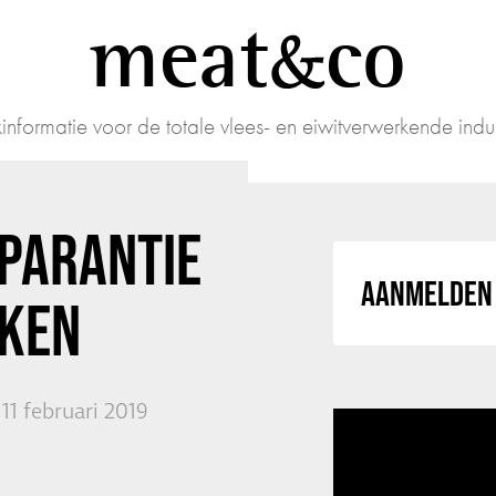
meat
co
informatie voor de totale vlees- en eiwitverwerkende indus
PARANTIE
AANMELDEN 
KEN
1 februari 2019