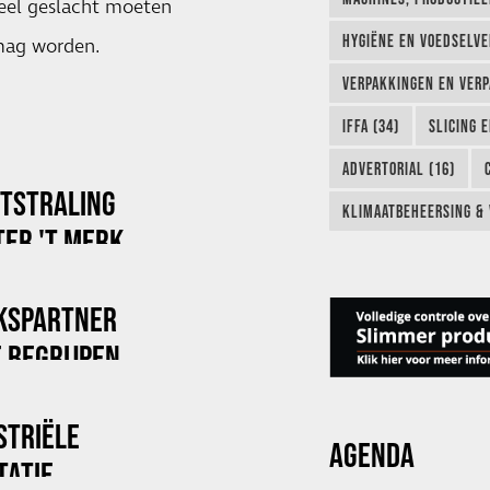
ueel geslacht moeten
HYGIËNE EN VOEDSELVEI
 mag worden.
VERPAKKINGEN EN VERP
IFFA (34)
SLICING 
ADVERTORIAL (16)
ITSTRALING
KLIMAATBEHEERSING & 
ER 'T MERK
KSPARTNER
 BEGRIJPEN
STRIËLE
AGENDA
TATIE