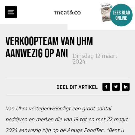
TERUG NAAR OVERZICHT
meat
co
LEES BLAD
ONLINE
VERKOOPTEAM VAN UHM
AANWEZIG OP ANUGA FOODTEC
Dinsdag 12 maart
2024
DEEL DIT ARTIKEL
Van Uhm vertegenwoordigt een groot aantal
bedrijven en merken die van 19 tot en met 22 maart
2024 aanwezig zijn op de Anuga FoodTec. “Bent u