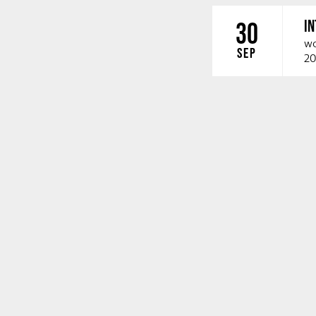
I
30
wo
SEP
20