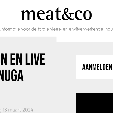
meat
co
informatie voor de totale vlees- en eiwitverwerkende indus
N EN LIVE
AANMELDEN 
ANUGA
 13 maart 2024