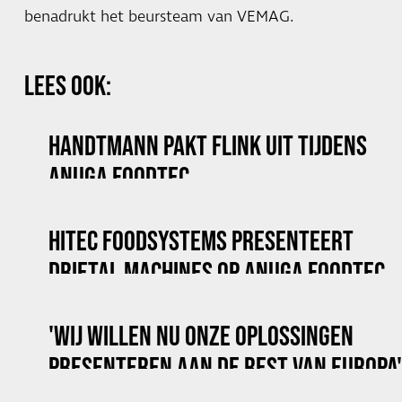
benadrukt het beursteam van VEMAG.
LEES OOK:
HANDTMANN PAKT FLINK UIT TIJDENS
ANUGA FOODTEC
HITEC FOODSYSTEMS PRESENTEERT
DRIETAL MACHINES OP ANUGA FOODTEC
'WIJ WILLEN NU ONZE OPLOSSINGEN
PRESENTEREN AAN DE REST VAN EUROPA'