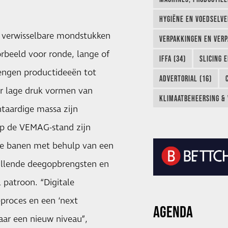
HYGIËNE EN VOEDSELVEI
l verwisselbare mondstukken
VERPAKKINGEN EN VERP
orbeeld voor ronde, lange of
IFFA (34)
SLICING 
rengen productideeën tot
ADVERTORIAL (16)
r lage druk vormen van
KLIMAATBEHEERSING & 
ntaardige massa zijn
op de VEMAG-stand zijn
e banen met behulp van een
illende deegopbrengsten en
 patroon. “Digitale
proces en een ‘next
AGENDA
aar een nieuw niveau”,