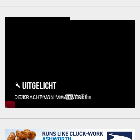
UITGELICHT
DE KRACHT VAN MAATWERK!