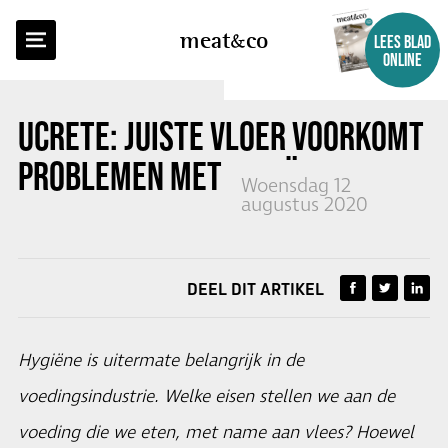
TERUG NAAR OVERZICHT
meat
co
LEES BLAD
ONLINE
UCRETE: JUISTE VLOER VOORKOMT
PROBLEMEN MET HYGIËNE
Woensdag 12
augustus 2020
DEEL DIT ARTIKEL
Hygiëne is uitermate belangrijk in de
voedingsindustrie. Welke eisen stellen we aan de
voeding die we eten, met name aan vlees? Hoewel