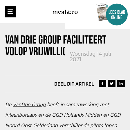
TERUG NAAR OVERZICHT
meat
co
LEES BLAD
ONLINE
VAN DRIE GROUP FACILITEERT
VOLOP VRIJWILLIGE VACCINATIE
Woensdag 14 juli
2021
DEEL DIT ARTIKEL
De
VanDrie Group
heeft in samenwerking met
inleenbureaus en de GGD Hollands Midden en GGD
Noord Oost Gelderland verschillende pilots lopen