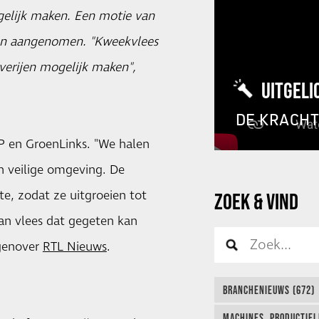
elijk maken. Een motie van
en aangenomen. "Kweekvlees
verijen mogelijk maken",
UITGELI
DE KRACH
P en GroenLinks. "We halen
en veilige omgeving. De
te, zodat ze uitgroeien tot
ZOEK & VIND
van vlees dat gegeten kan
egenover
RTL Nieuws
.
BRANCHENIEUWS (672)
MACHINES, PRODUCTIEL