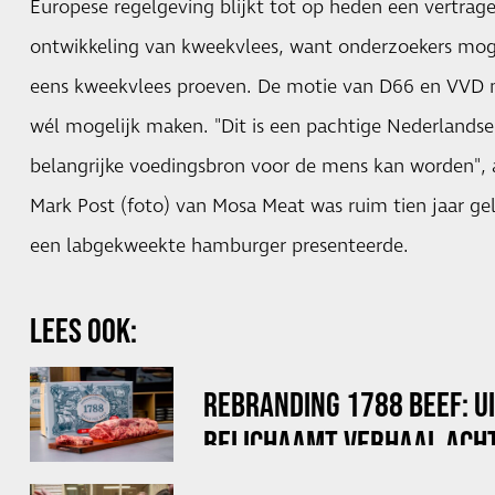
Europese regelgeving blijkt tot op heden een vertrage
ontwikkeling van kweekvlees, want onderzoekers mo
eens kweekvlees proeven. De motie van D66 en VVD m
wél mogelijk maken. "Dit is een pachtige Nederlandse 
belangrijke voedingsbron voor de mens kan worden", a
Mark Post (foto) van Mosa Meat was ruim tien jaar gel
een labgekweekte hamburger presenteerde.
LEES OOK:
REBRANDING 1788 BEEF: U
BELICHAAMT VERHAAL ACHT