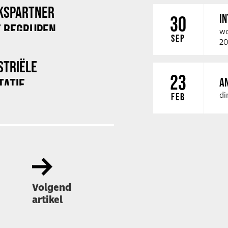
KSPARTNER
I
30
 BEGRIJPEN
wo
SEP
20
STRIËLE
23
TATIE
A
di
FEB
Volgend
artikel