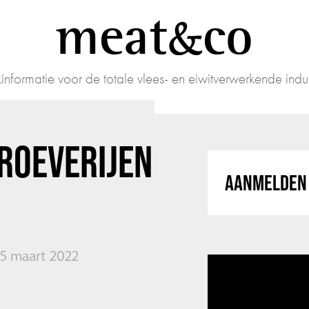
meat
co
informatie voor de totale vlees- en eiwitverwerkende indus
ROEVERIJEN
AANMELDEN 
15 maart 2022