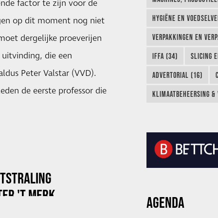
nde factor te zijn voor de
HYGIËNE EN VOEDSELVEI
gen op dit moment nog niet
oet dergelijke proeverijen
VERPAKKINGEN EN VERP
uitvinding, die een
IFFA (34)
SLICING 
ldus Peter Valstar (VVD).
ADVERTORIAL (16)
eden de eerste professor die
KLIMAATBEHEERSING & 
ITSTRALING
ER 'T MERK
AGENDA