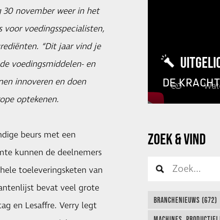
g 30 november weer in het
 voor voedingsspecialisten,
diënten. “Dit jaar vind je
UITGELI
 de voedingsmiddelen- en
DE KRACH
nnen innoveren en doen
rope optekenen.
ndige beurs met een
ZOEK & VIND
uimte kunnen de deelnemers
hele toeleveringsketen van
ntenlijst bevat veel grote
BRANCHENIEUWS (672)
ag en Lesaffre. Verry legt
MACHINES, PRODUCTIEL