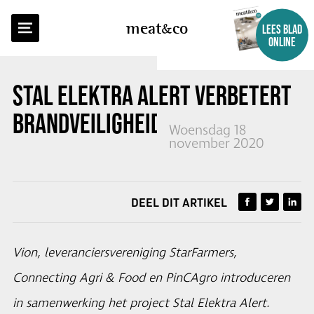
TERUG NAAR OVERZICHT
meat
co
LEES BLAD
ONLINE
STAL ELEKTRA ALERT VERBETERT
BRANDVEILIGHEID IN STALLEN
Woensdag 18
november 2020
DEEL DIT ARTIKEL
Vion, leveranciersvereniging StarFarmers,
Connecting Agri & Food en PinCAgro introduceren
in samenwerking het project Stal Elektra Alert.