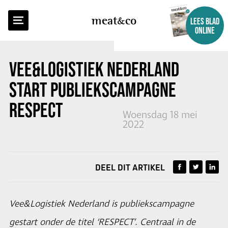
TERUG NAAR OVERZICHT
meat
co
LEES BLAD
ONLINE
VEE&LOGISTIEK NEDERLAND
START PUBLIEKSCAMPAGNE
RESPECT
Woensdag 18 mei
2022
DEEL DIT ARTIKEL
Vee&Logistiek Nederland is publiekscampagne
gestart onder de titel ‘RESPECT’. Centraal in de