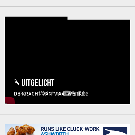
UITGELICHT
DE KRACHT VAN MAATWERK!