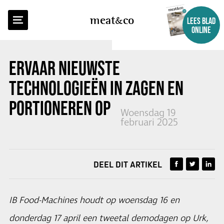
TERUG NAAR OVERZICHT
meat
co
LEES BLAD
ONLINE
ERVAAR NIEUWSTE
TECHNOLOGIEËN IN ZAGEN EN
PORTIONEREN OP DEMODAGEN
Woensdag 19
februari 2025
DEEL DIT ARTIKEL
IB Food-Machines houdt op woensdag 16 en
donderdag 17 april een tweetal demodagen op Urk,