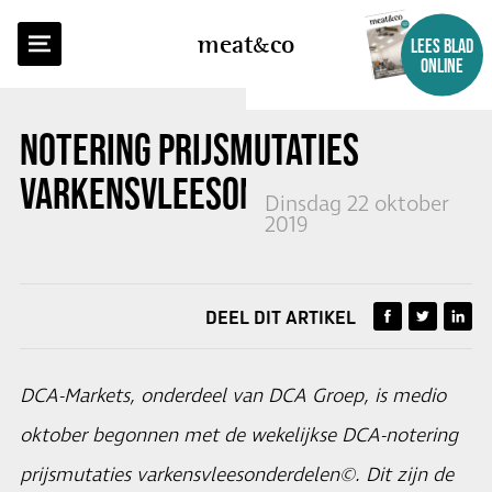
TERUG NAAR OVERZICHT
meat
co
LEES BLAD
ONLINE
NOTERING PRIJSMUTATIES
VARKENSVLEESONDERDELEN
Dinsdag 22 oktober
2019
DEEL DIT ARTIKEL
DCA-Markets, onderdeel van DCA Groep, is medio
oktober begonnen met de wekelijkse DCA-notering
prijsmutaties varkensvleesonderdelen©. Dit zijn de