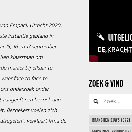
ie van Empack Utrecht 2020.
UITGELI
ste instantie gepland in
ar 15, 16 en 17 september
DE KRACH
ollen klaarstaan om
de manier bij elkaar te
weer face-to-face te
ZOEK & VIND
 ons onderzoek onder
t aangeeft een bezoek aan
it. Bezoekers voelen zich
BRANCHENIEUWS (672)
tregelen”, verklaart Irma de
MACHINES, PRODUCTIEL