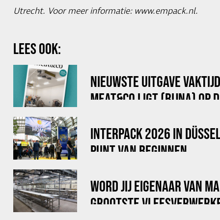
Utrecht. Voor meer informatie:
www.empack.nl
.
LEES OOK:
NIEUWSTE UITGAVE VAKTIJ
MEAT&CO LIGT (BIJNA) OP 
INTERPACK 2026 IN DÜSSE
PUNT VAN BEGINNEN...
WORD JIJ EIGENAAR VAN M
GROOTSTE VLEESVERWERK