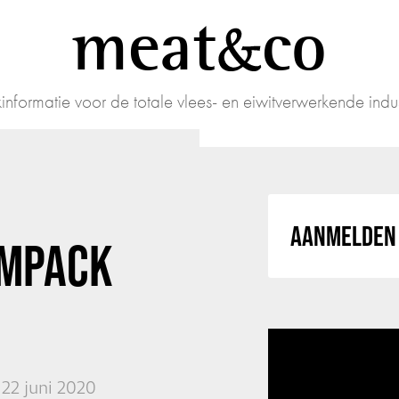
meat
co
informatie voor de totale vlees- en eiwitverwerkende indus
AANMELDEN 
EMPACK
22 juni 2020