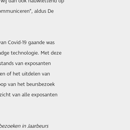
n wij dan ook nauwlettend op
 communiceren”, aldus De
 van Covid-19 gaande was
Badge technologie. Met deze
 stands van exposanten
n of het uitdelen van
floop van het beursbezoek
zicht van alle exposanten
bezoeken in Jaarbeurs