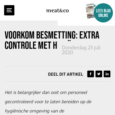
TERUG NAAR OVERZICHT
meat
co
LEES BLAD
ONLINE
VOORKOM BESMETTING: EXTRA
CONTROLE MET HYGIËNESLUIS
Donderdag 23 juli
2020
DEEL DIT ARTIKEL
Het is belangrijker dan ooit om personeel
gecontroleerd voor te laten bereiden op de
hygiënische omgeving van de