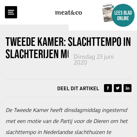
TERUG NAAR OVERZICHT
meat
co
LEES BLAD
ONLINE
TWEEDE KAMER: SLACHTTEMPO IN
SLACHTERIJEN MOET OMLAAG
Dinsdag 23 juni
2020
DEEL DIT ARTIKEL
De Tweede Kamer heeft dinsdagmiddag ingestemd
met een motie van de Partij voor de Dieren om het
slachttempo in Nederlandse slachthuizen te