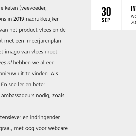
I
 de keten (veevoeder,
30
wo
 ons in 2019 nadrukkelijker
SEP
20
van het product vlees en de
zal met een meerjarenplan
Het imago van vlees moet
es.nl
hebben we al een
pnieuw uit te vinden. Als
En sneller en beter
e ambassadeurs nodig, zoals
ensiever en indringender
graal, met oog voor webcare