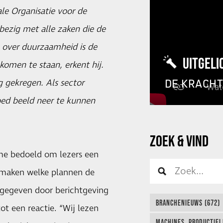
ale Organisatie voor de
 bezig met alle zaken die de
ie over duurzaamheid is de
UITGELI
omen te staan, erkent hij.
DE KRACH
ng gekregen. Als sector
ed beeld neer te kunnen
ZOEK & VIND
ame bedoeld om lezers een
e maken welke plannen de
ingegeven door berichtgeving
BRANCHENIEUWS (672)
t een reactie. “Wij lezen
MACHINES, PRODUCTIEL