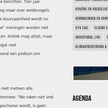
e berichten. Tien jaar
HYGIËNE EN VOEDSELVEI
nog maar over weidevogels.
ema duurzaamheid wordt nu
VERPAKKINGEN EN VERP
jke” meningen worden niet
IFFA (34)
SLICING 
ten. Kritiek mag altijd, maar
ADVERTORIAL (16)
ogal veel
KLIMAATBEHEERSING & 
 overal een podium om
 niet meteen alle
AGENDA
termeer. “We raken niet snel
 geschoren wordt, is geen