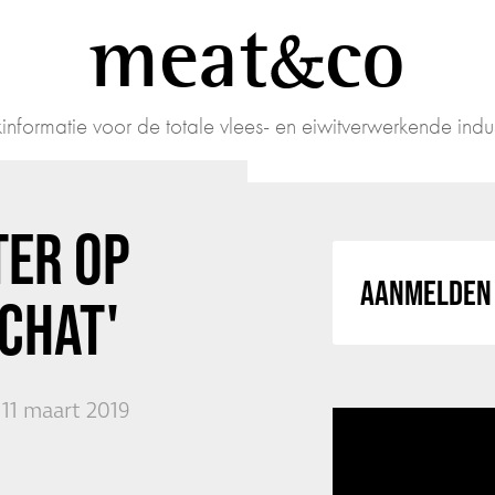
meat
co
informatie voor de totale vlees- en eiwitverwerkende indus
TER OP
AANMELDEN 
CHAT'
11 maart 2019