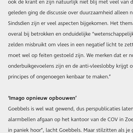
ook de krant en zijn natuurlijk niet blij met veel van d
geleden ging de discussie over duurzaamheid alleen 
Sindsdien zijn er veel aspecten bijgekomen. Het th
overal bij betrokken en onduidelijke “wetenschappeli
zelden misbruikt om vlees in een negatief licht te zet
moet wel op feiten gestoeld zijn. We merken dat er n
onderbuikgevoelens zijn en de anti-vleeslobby krijgt
principes of ongenoegen kenbaar te maken.”
‘Imago opnieuw opbouwen’
Goebbels is wel wat gewend, dus perspublicaties laten
alarmbellen afgaan op het kantoor van de COV in Zoe
in paniek hoor”, lacht Goebbels. Maar stilzitten als je