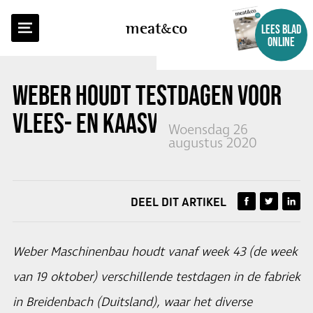
TERUG NAAR OVERZICHT
meat
co
LEES BLAD
ONLINE
WEBER HOUDT TESTDAGEN VOOR
VLEES- EN KAASVERWERKERS
Woensdag 26
augustus 2020
DEEL DIT ARTIKEL
Weber Maschinenbau houdt vanaf week 43 (de week
van 19 oktober) verschillende testdagen in de fabriek
in Breidenbach (Duitsland), waar het diverse