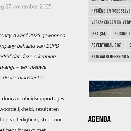
g 27 november 2025
HYGIËNE EN VOEDSELVEI
VERPAKKINGEN EN VERP
IFFA (34)
SLICING 
parency Award 2025 gewonnen
ADVERTORIAL (16)
 Company behaald van EUPD
drijf dat deze erkenning
KLIMAATBEHEERSING & 
tvangt – een nieuwe
 de voedingssector.
t duurzaamheidsrapportages
woordelijkheid, resultaten
AGENDA
 op volledigheid, structuur
het bedrijf werkt met