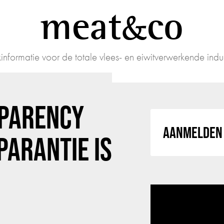
meat
co
informatie voor de totale vlees- en eiwitverwerkende indus
SPARENCY
AANMELDEN 
PARANTIE IS