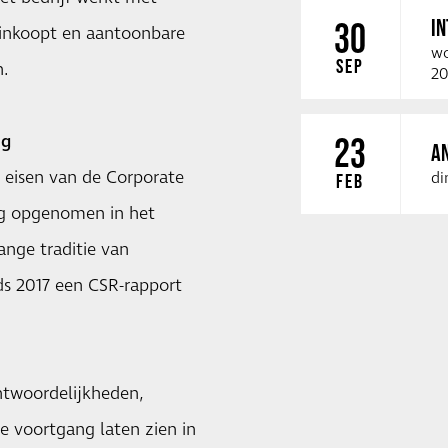
I
30
inkoopt en aantoonbare
wo
SEP
n.
20
ng
23
A
e eisen van de Corporate
di
FEB
dig opgenomen in het
ange traditie van
nds 2017 een CSR-rapport
antwoordelijkheden,
de voortgang laten zien in