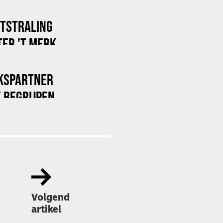
ITSTRALING
ER 'T MERK
KSPARTNER
 BEGRIJPEN
Volgend
artikel