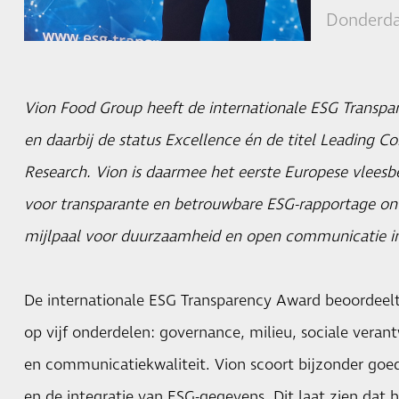
Donderda
Vion Food Group heeft de internationale ESG Trans
en daarbij de status Excellence én de titel Leading
Research. Vion is daarmee het eerste Europese vleesbe
voor transparante en betrouwbare ESG-rapportage on
mijlpaal voor duurzaamheid en open communicatie in
De internationale ESG Transparency Award beoordeel
op vijf onderdelen: governance, milieu, sociale verant
en communicatiekwaliteit. Vion scoort bijzonder goed
en de integratie van ESG-gegevens. Dit laat zien dat 