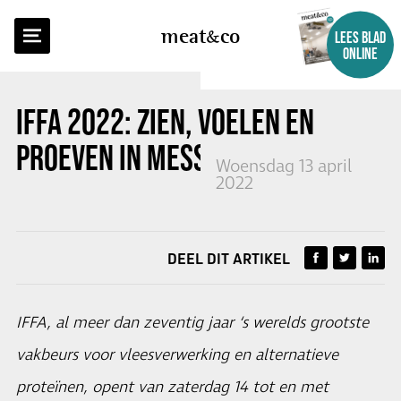
TERUG NAAR OVERZICHT
meat
co
LEES BLAD
ONLINE
IFFA 2022: ZIEN, VOELEN EN
PROEVEN IN MESSE FRANKFURT
Woensdag 13 april
2022
DEEL DIT ARTIKEL
IFFA, al meer dan zeventig jaar ‘s werelds grootste
vakbeurs voor vleesverwerking en alternatieve
proteïnen, opent van zaterdag 14 tot en met