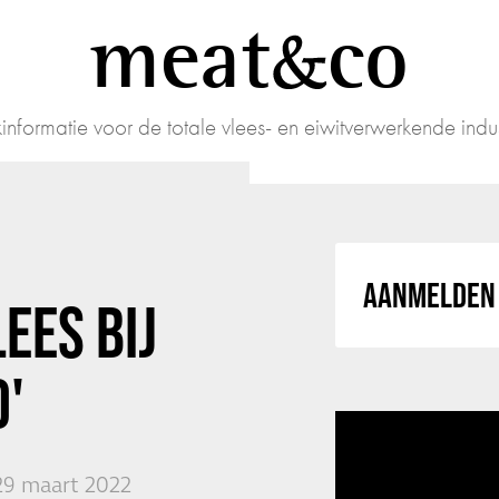
meat
co
informatie voor de totale vlees- en eiwitverwerkende indus
AANMELDEN 
EES BIJ
'
29 maart 2022