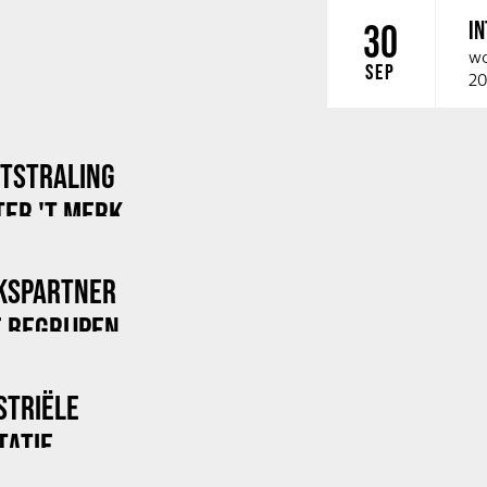
I
30
wo
SEP
20
ITSTRALING
ER 'T MERK
KSPARTNER
 BEGRIJPEN
STRIËLE
TATIE