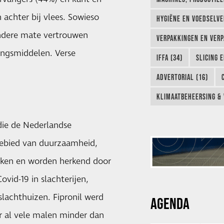
 achter bij vlees. Sowieso
HYGIËNE EN VOEDSELVEI
indere mate vertrouwen
VERPAKKINGEN EN VERP
ingsmiddelen. Verse
IFFA (34)
SLICING 
ADVERTORIAL (16)
KLIMAATBEHEERSING & 
die de Nederlandse
gebied van duurzaamheid,
erken en worden herkend door
id-19 in slachterijen,
lachthuizen. Fipronil werd
AGENDA
r al vele malen minder dan