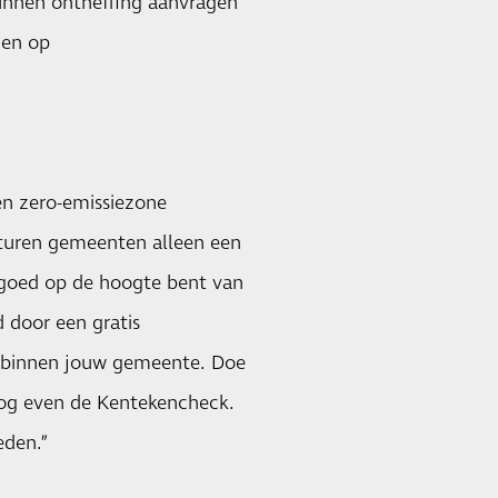
kunnen ontheffing aanvragen
gen op
en zero-emissiezone
sturen gemeenten alleen een
 goed op de hoogte bent van
d door een gratis
ur binnen jouw gemeente. Doe
 nog even de Kentekencheck.
eden.”