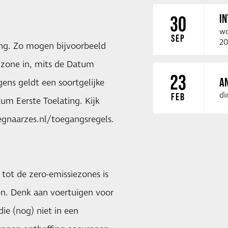
I
30
wo
SEP
20
ing. Zo mogen bijvoorbeeld
e zone in, mits de Datum
23
A
gens geldt een soortgelijke
di
FEB
um Eerste Toelating. Kijk
egnaarzes.nl/toegangsregels.
tot de zero-emissiezones is
en. Denk aan voertuigen voor
die (nog) niet in een