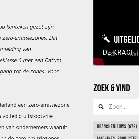
op kenteken gezet zijn,
UITGELI
 zero-emissiezones. Dat
anleiding van
DE KRACH
ieklasse 6 met een Datum
egang tot de zones. Voor
ZOEK & VIND
derland een zero-emissiezone
 volledig uitstootvrije
BRANCHENIEUWS (672)
agen van ondernemers waaruit
uigen de zero-emissiezones
MACHINES, PRODUCTIEL