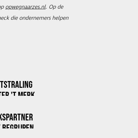
 op
opwegnaarzes.nl
. Op de
check die ondernemers helpen
ITSTRALING
ER 'T MERK
KSPARTNER
 BEGRIJPEN