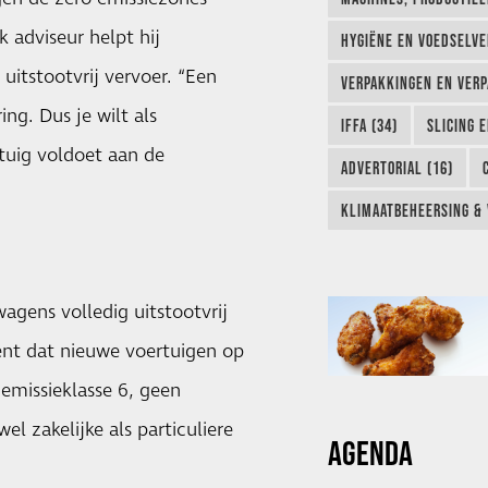
 adviseur helpt hij
HYGIËNE EN VOEDSELVEI
itstootvrij vervoer. “Een
VERPAKKINGEN EN VERP
ng. Dus je wilt als
IFFA (34)
SLICING 
tuig voldoet aan de
ADVERTORIAL (16)
KLIMAATBEHEERSING & 
agens volledig uitstootvrij
ent dat nieuwe voertuigen op
 emissieklasse 6, geen
l zakelijke als particuliere
AGENDA