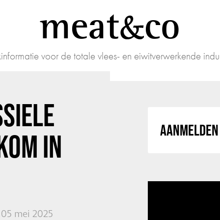
meat
co
informatie voor de totale vlees- en eiwitverwerkende indus
SSIELE
AANMELDEN 
KOM IN
05 mei 2025