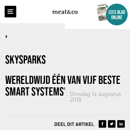
TERUG NAAR OVERZICHT
meat
co
LEES BLAD
ONLINE
'
SKYSPARKS
WERELDWIJD ÉÉN VAN VIJF BESTE
SMART SYSTEMS'
Dinsdag 14 augustus
2018
DEEL DIT ARTIKEL